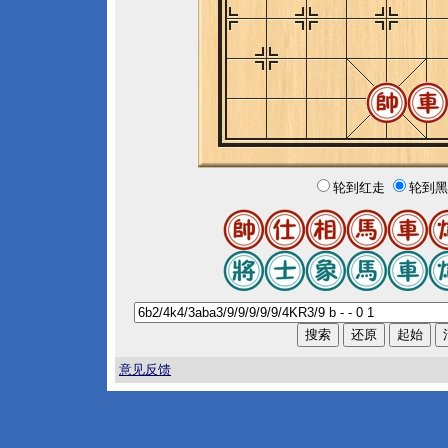
轮到红走
轮到黑
意见反馈