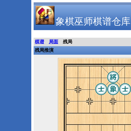
象棋巫师棋谱仓库
棋谱
局面
残局
残局推演