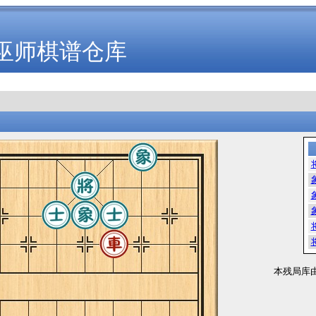
巫师棋谱仓库
本残局库