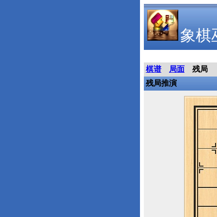
象棋
棋谱
局面
残局
残局推演