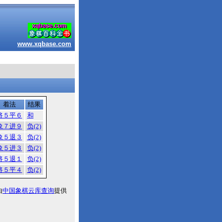
www.xqbase.com
着法
结果
将５平６
和
象７进９
负(2)
象５退３
负(2)
象５进３
负(2)
将５退１
负(2)
将５平４
负(2)
由
中国象棋云库查询
提供