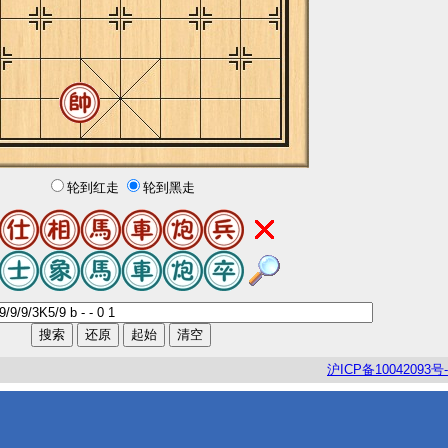
轮到红走
轮到黑走
沪
ICP
备
10042093
号