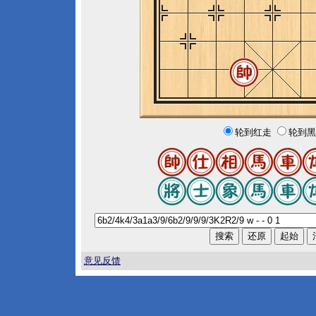
轮到红走
轮到黑
意见反馈