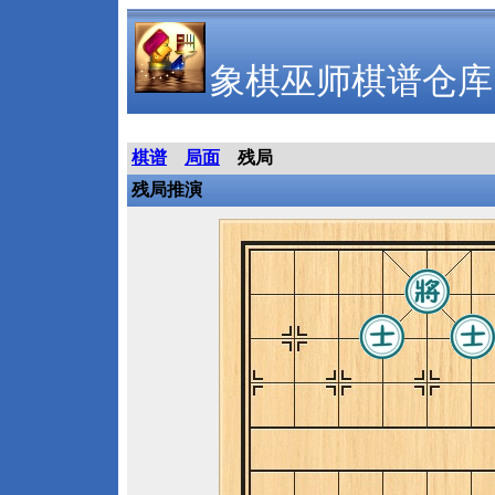
象棋巫师棋谱仓库
棋谱
局面
残局
残局推演