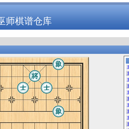
巫师棋谱仓库