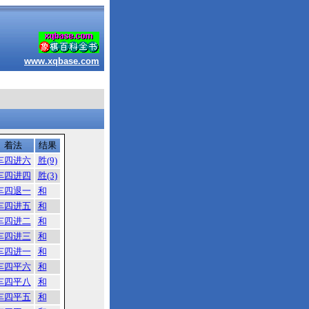
www.xqbase.com
着法
结果
车四进六
胜(9)
车四进四
胜(3)
车四退一
和
车四进五
和
车四进二
和
车四进三
和
车四进一
和
车四平六
和
车四平八
和
车四平五
和