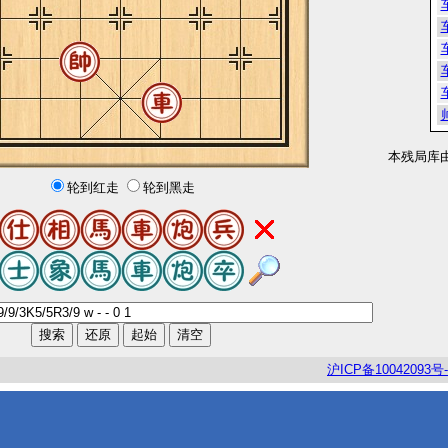
本残局库
轮到红走
轮到黑走
沪
ICP
备
10042093
号