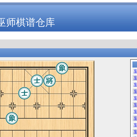
巫师棋谱仓库