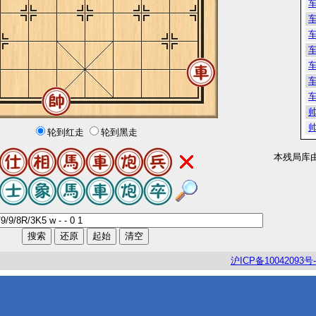
轮到红走
轮到黑走
本残局库
沪
ICP
备
10042093
号