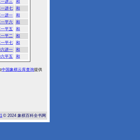
车一进三
和
车一进七
和
车一进一
和
车一平六
和
车一平五
和
车一平二
和
车一平七
和
帅六进一
和
帅六平五
和
由
中国象棋云库查询
提供
-1
© 2024
象棋百科全书网