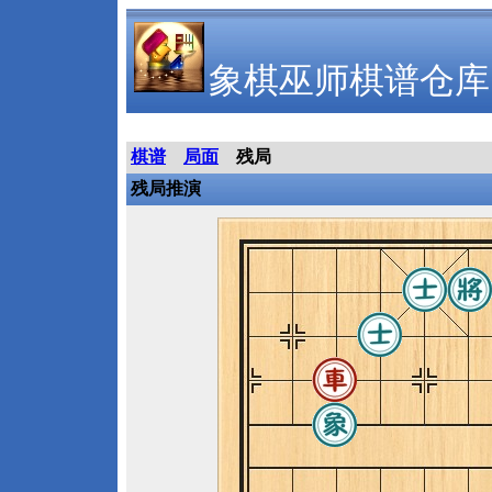
象棋巫师棋谱仓库
棋谱
局面
残局
残局推演