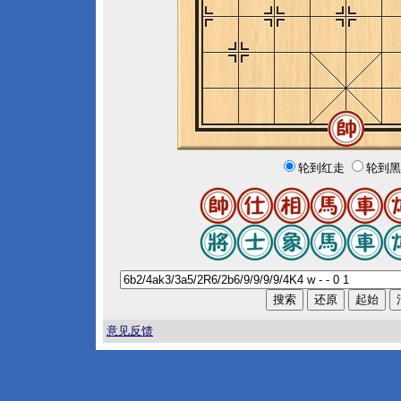
轮到红走
轮到黑
意见反馈