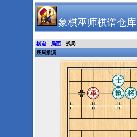
象棋巫师棋谱仓库
棋谱
局面
残局
残局推演