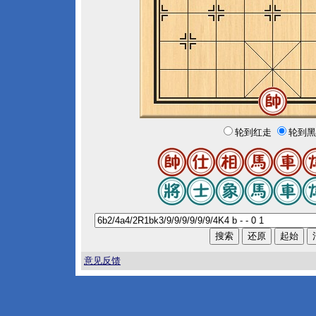
轮到红走
轮到黑
意见反馈