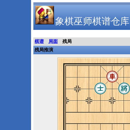
象棋巫师棋谱仓库
棋谱
局面
残局
残局推演