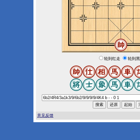
轮到红走
轮到黑
意见反馈