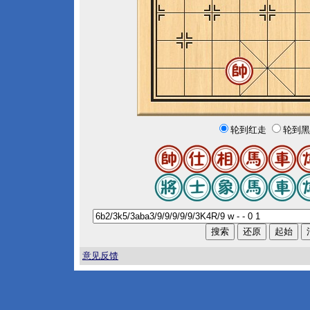
轮到红走
轮到黑
意见反馈