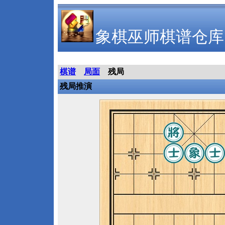
象棋巫师棋谱仓库
棋谱
局面
残局
残局推演