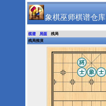
象棋巫师棋谱仓库
棋谱
局面
残局
残局推演