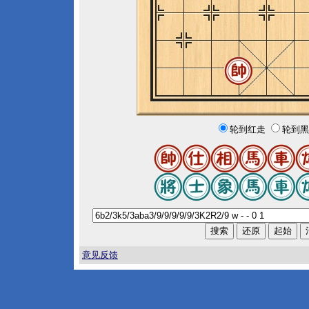
轮到红走
轮到黑
意见反馈