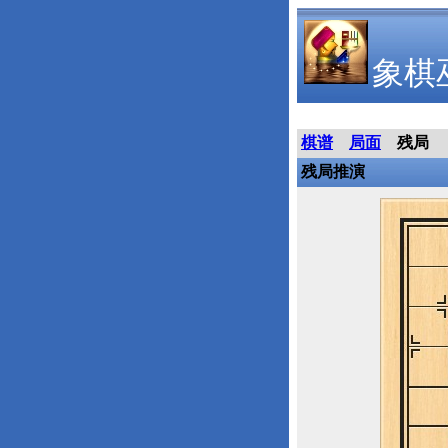
象棋
棋谱
局面
残局
残局推演