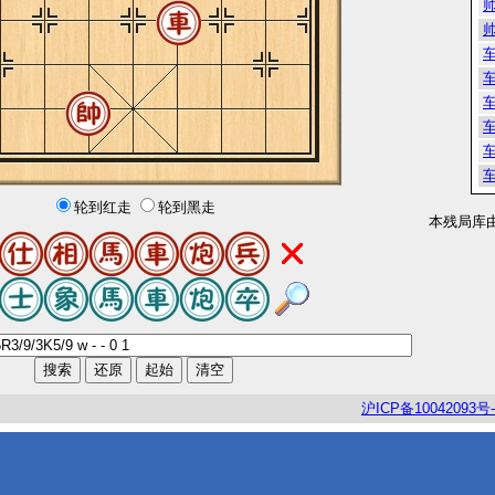
轮到红走
轮到黑走
本残局库
沪
ICP
备
10042093
号