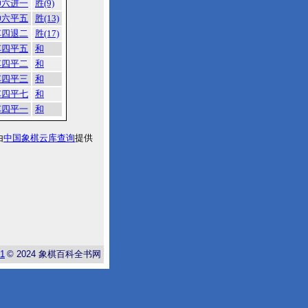
帅六进一
胜(9)
帅六平五
胜(13)
车四退二
胜(17)
车四平五
和
车四平二
和
车四平三
和
车四平七
和
车四平一
和
由
中国象棋云库查询
提供
-1
© 2024
象棋百科全书网