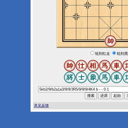
轮到红走
轮到黑
意见反馈