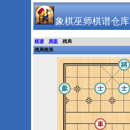
象棋巫师棋谱仓库
棋谱
局面
残局
残局推演