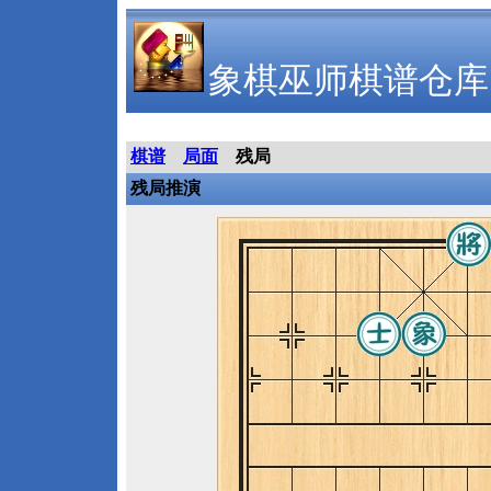
象棋巫师棋谱仓库
棋谱
局面
残局
残局推演