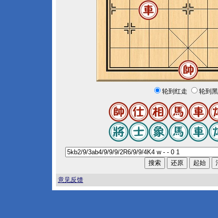
轮到红走
轮到黑
意见反馈