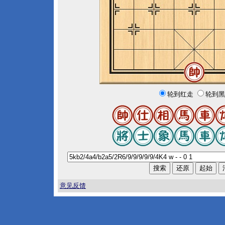
轮到红走
轮到黑
意见反馈