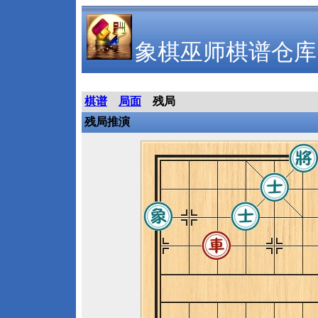
象棋巫师棋谱仓库
棋谱
局面
残局
残局推演