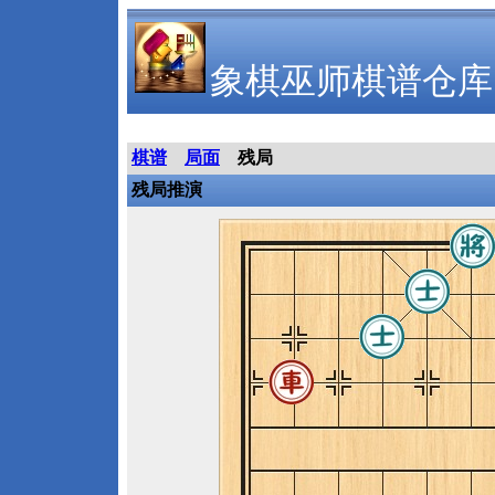
象棋巫师棋谱仓库
棋谱
局面
残局
残局推演