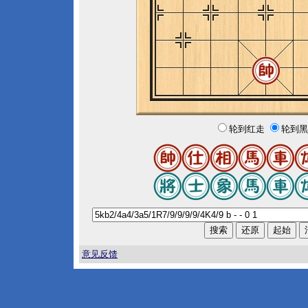
轮到红走
轮到黑
意见反馈