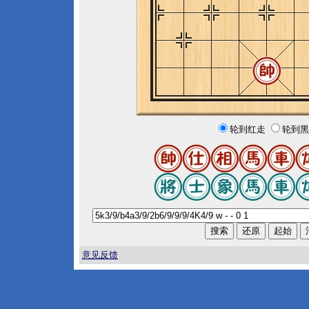
轮到红走
轮到黑
意见反馈