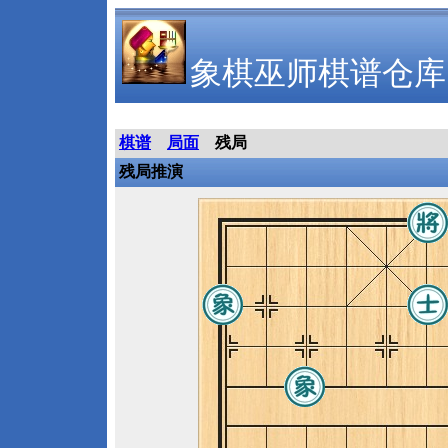
象棋巫师棋谱仓库
棋谱
局面
残局
残局推演