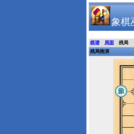
象棋
棋谱
局面
残局
残局推演