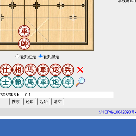
本残局库
轮到红走
轮到黑走
沪
ICP
备
10042093
号