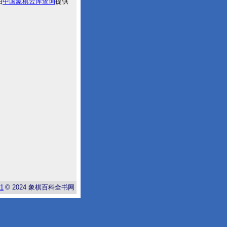
由
中国象棋云库查询
提供
-1
© 2024
象棋百科全书网