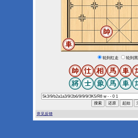
轮到红走
轮到黑
意见反馈