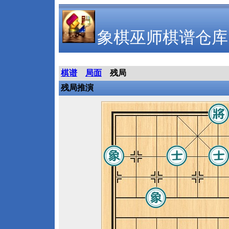
象棋巫师棋谱仓库
棋谱
局面
残局
残局推演