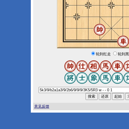
轮到红走
轮到黑
意见反馈