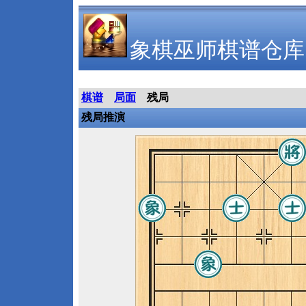
象棋巫师棋谱仓库
棋谱
局面
残局
残局推演