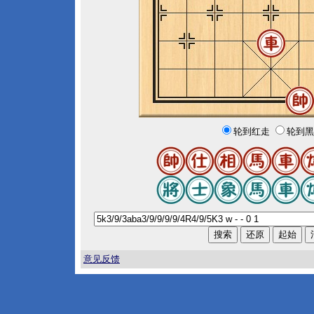
轮到红走
轮到黑
意见反馈