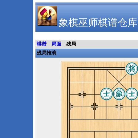
象棋巫师棋谱仓库
棋谱
局面
残局
残局推演