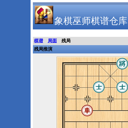
象棋巫师棋谱仓库
棋谱
局面
残局
残局推演