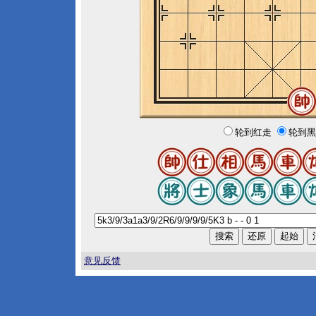
轮到红走
轮到黑
意见反馈