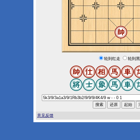
轮到红走
轮到黑
意见反馈