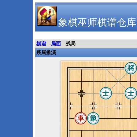
象棋巫师棋谱仓库
棋谱
局面
残局
残局推演