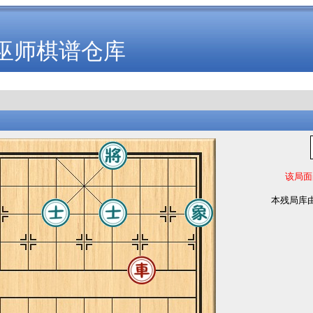
巫师棋谱仓库
该局面
本残局库