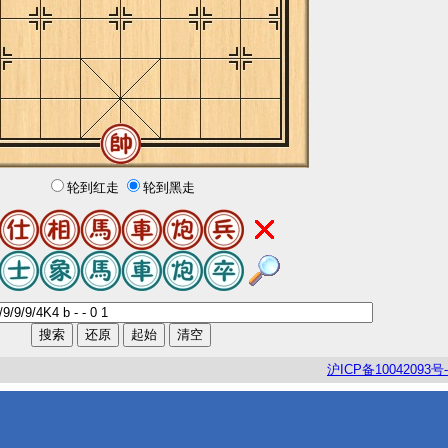
轮到红走
轮到黑走
沪
ICP
备
10042093
号