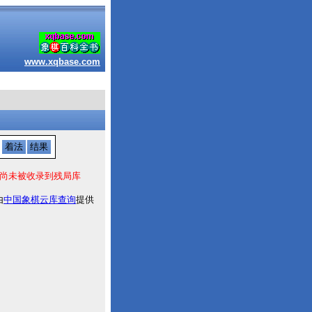
www.xqbase.com
着法
结果
尚未被收录到残局库
由
中国象棋云库查询
提供