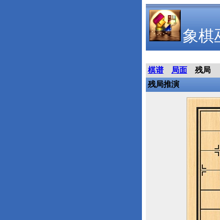
象棋
棋谱
局面
残局
残局推演