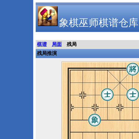
象棋巫师棋谱仓库
棋谱
局面
残局
残局推演