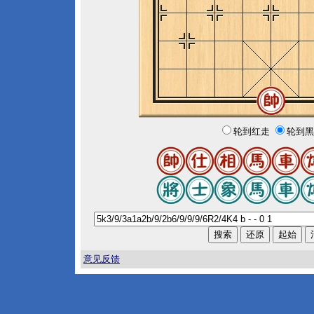
轮到红走
轮到黑
意见反馈