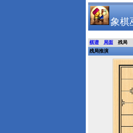
象棋
棋谱
局面
残局
残局推演