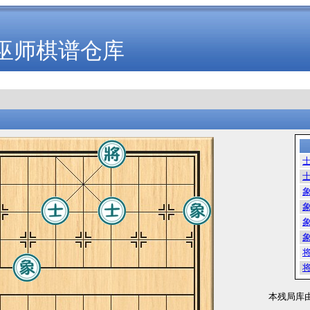
巫师棋谱仓库
本残局库