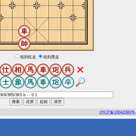
轮到红走
轮到黑走
沪
ICP
备
10042093
号