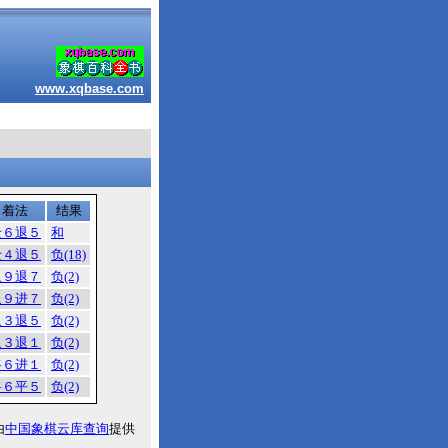
www.xqbase.com
着法
结果
士６退５
和
士４退５
负(18)
象９退７
负(2)
象９进７
负(2)
象３退５
负(2)
象３退１
负(2)
将６进１
负(2)
将６平５
负(2)
由
中国象棋云库查询
提供