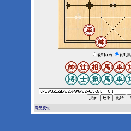
轮到红走
轮到黑
意见反馈