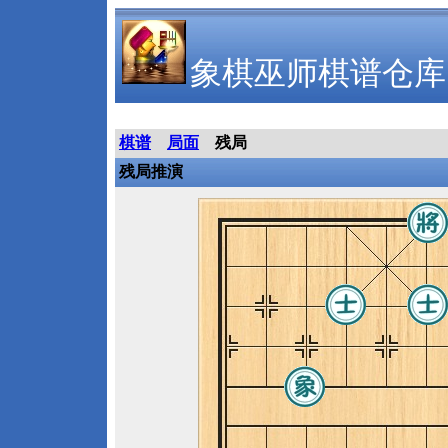
象棋巫师棋谱仓库
棋谱
局面
残局
残局推演