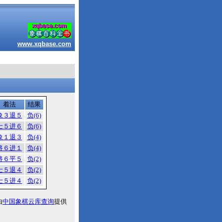
www.xqbase.com
着法
结果
象３退５
负(6)
士５进６
负(6)
象１退３
负(4)
将６进１
负(4)
将６平５
负(2)
士５退４
负(2)
士５进４
负(2)
由
中国象棋云库查询
提供