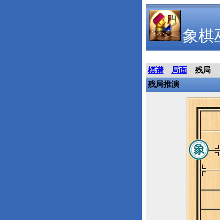
象棋
棋谱
局面
残局
残局推演