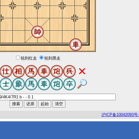
轮到红走
轮到黑走
沪
ICP
备
10042093
号