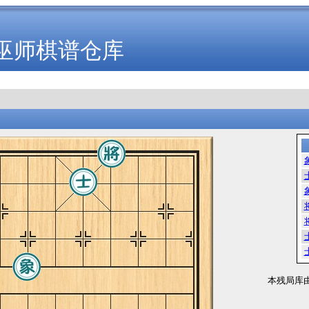
巫师棋谱仓库
本残局库