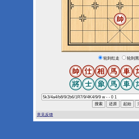
轮到红走
轮到黑
意见反馈