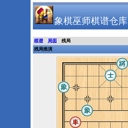
象棋巫师棋谱仓库
棋谱
局面
残局
残局推演