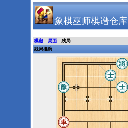
象棋巫师棋谱仓库
棋谱
局面
残局
残局推演