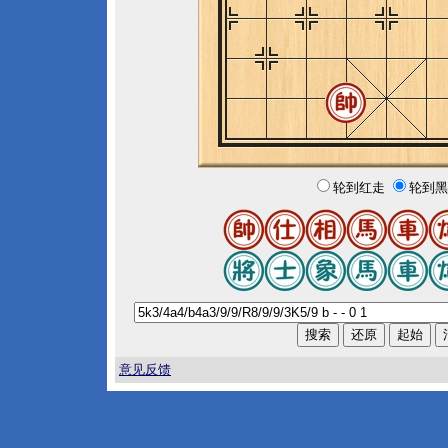
轮到红走
轮到黑
意见反馈