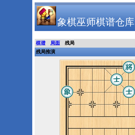
象棋巫师棋谱仓库
棋谱
局面
残局
残局推演