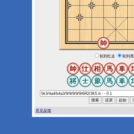
轮到红走
轮到黑
意见反馈