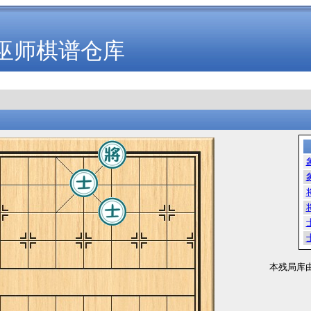
巫师棋谱仓库
本残局库