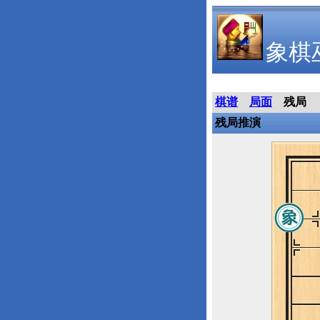
象棋
棋谱
局面
残局
残局推演