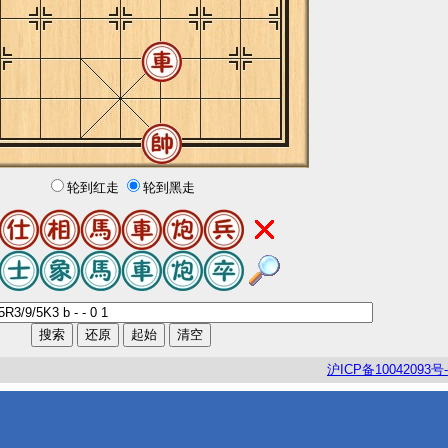
轮到红走
轮到黑走
沪
ICP
备
10042093
号