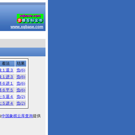
www.xqbase.com
着法
结果
象１退３
负(6)
象１进３
负(6)
将６进１
负(6)
将６平５
负(6)
士５退４
负(2)
士５进４
负(2)
由
中国象棋云库查询
提供