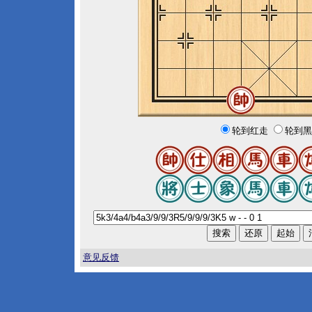
轮到红走
轮到黑
意见反馈