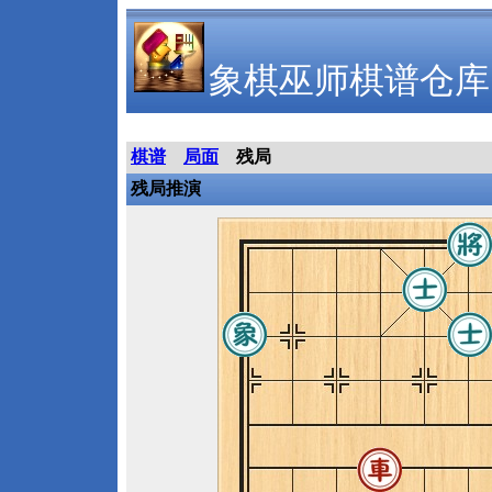
象棋巫师棋谱仓库
棋谱
局面
残局
残局推演