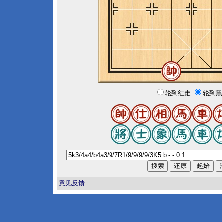
轮到红走
轮到黑
意见反馈