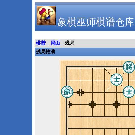
象棋巫师棋谱仓库
棋谱
局面
残局
残局推演