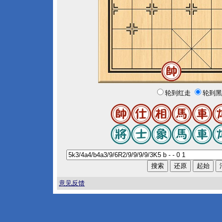
轮到红走
轮到黑
意见反馈