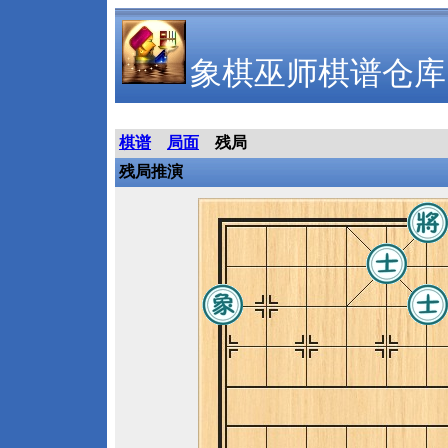
象棋巫师棋谱仓库
棋谱
局面
残局
残局推演