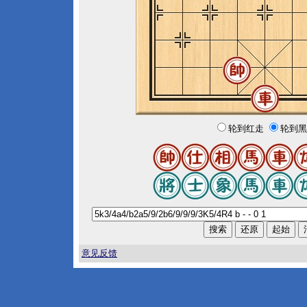
轮到红走
轮到黑
意见反馈