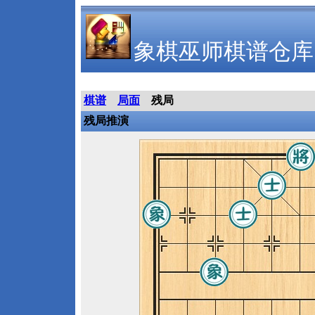
象棋巫师棋谱仓库
棋谱
局面
残局
残局推演