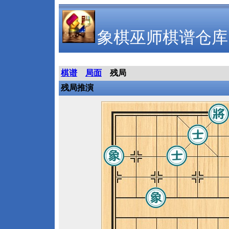
象棋巫师棋谱仓库
棋谱
局面
残局
残局推演