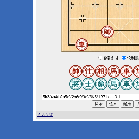
轮到红走
轮到黑
意见反馈