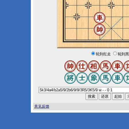
轮到红走
轮到黑
意见反馈