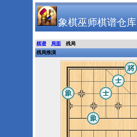
象棋巫师棋谱仓库
棋谱
局面
残局
残局推演