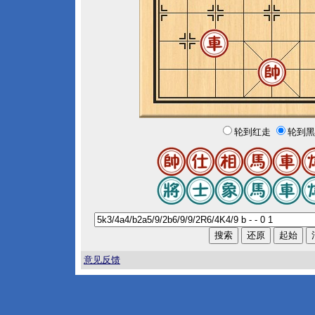
轮到红走
轮到黑
意见反馈