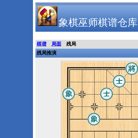
象棋巫师棋谱仓库
棋谱
局面
残局
残局推演