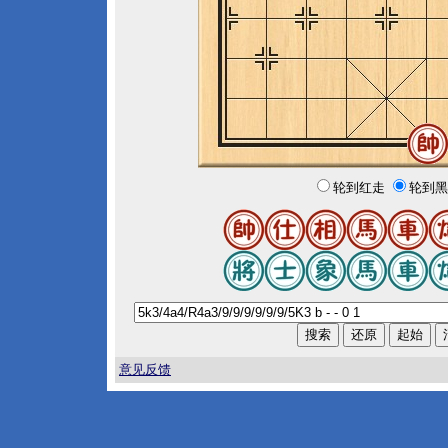
轮到红走
轮到黑
意见反馈