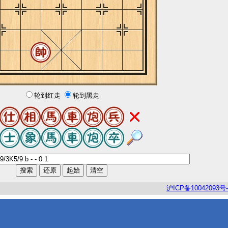
轮到红走
轮到黑走
沪
ICP
备
10042093
号