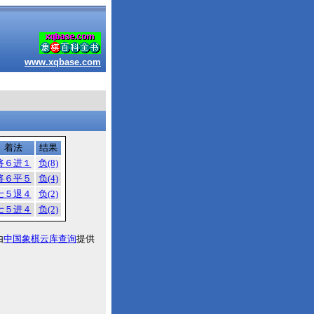
www.xqbase.com
着法
结果
将６进１
负(8)
将６平５
负(4)
士５退４
负(2)
士５进４
负(2)
由
中国象棋云库查询
提供