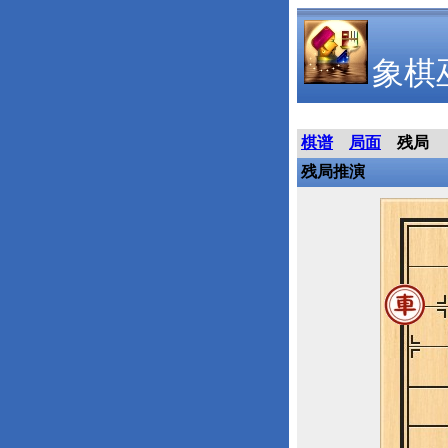
象棋
棋谱
局面
残局
残局推演