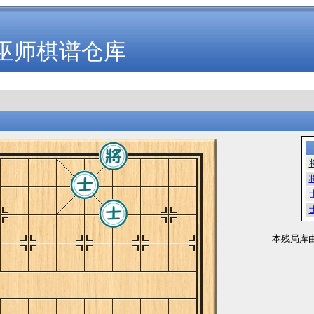
巫师棋谱仓库
本残局库