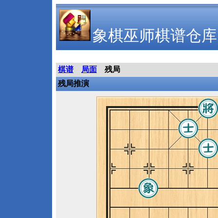
象棋巫师棋谱仓库
棋谱
局面
残局
残局推演