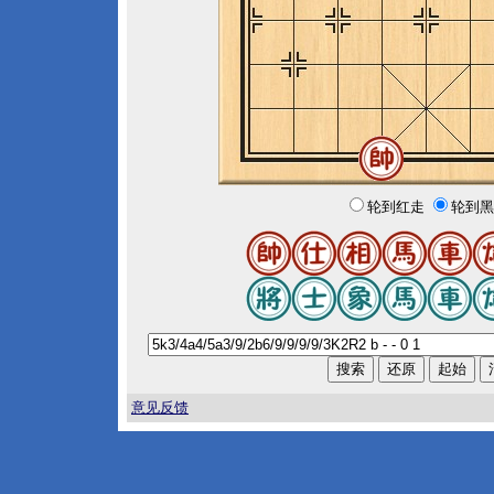
轮到红走
轮到黑
意见反馈