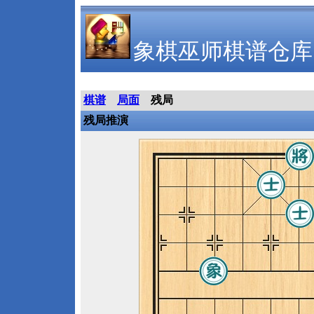
象棋巫师棋谱仓库
棋谱
局面
残局
残局推演