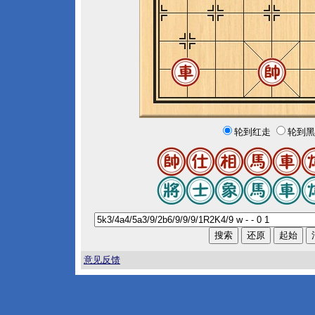
轮到红走
轮到黑
意见反馈