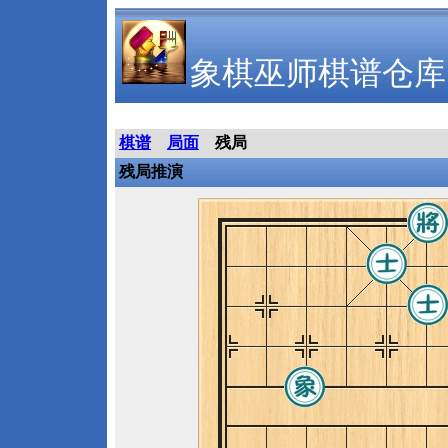
象棋巫师棋谱仓库
棋谱
局面
残局
残局推演