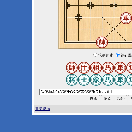
轮到红走
轮到黑
意见反馈