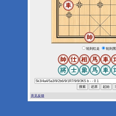
轮到红走
轮到黑
意见反馈