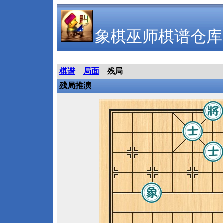
象棋巫师棋谱仓库
棋谱
局面
残局
残局推演