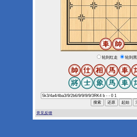
轮到红走
轮到黑
意见反馈