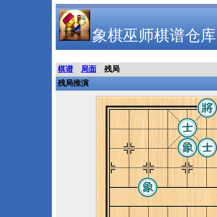
象棋巫师棋谱仓库
棋谱
局面
残局
残局推演