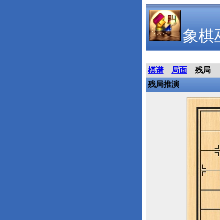
象棋
棋谱
局面
残局
残局推演