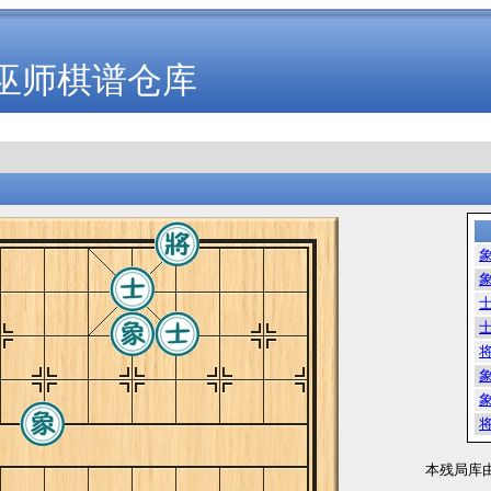
巫师棋谱仓库
本残局库