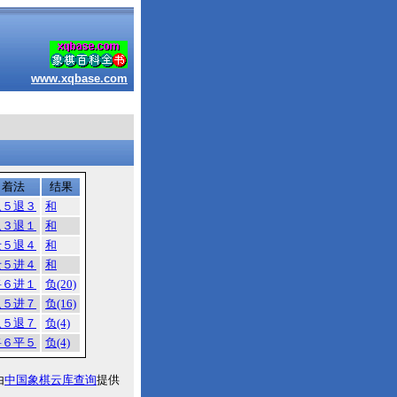
www.xqbase.com
着法
结果
象５退３
和
象３退１
和
士５退４
和
士５进４
和
将６进１
负(20)
象５进７
负(16)
象５退７
负(4)
将６平５
负(4)
由
中国象棋云库查询
提供