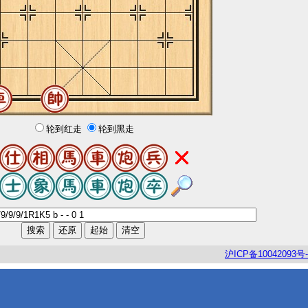
轮到红走
轮到黑走
沪
ICP
备
10042093
号