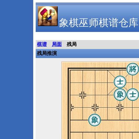
象棋巫师棋谱仓库
棋谱
局面
残局
残局推演