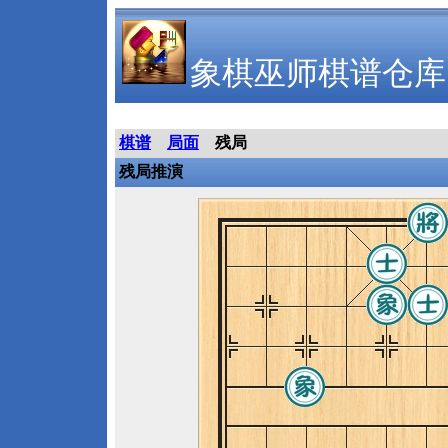
象棋巫师棋谱仓库
棋谱
局面
残局
残局推演