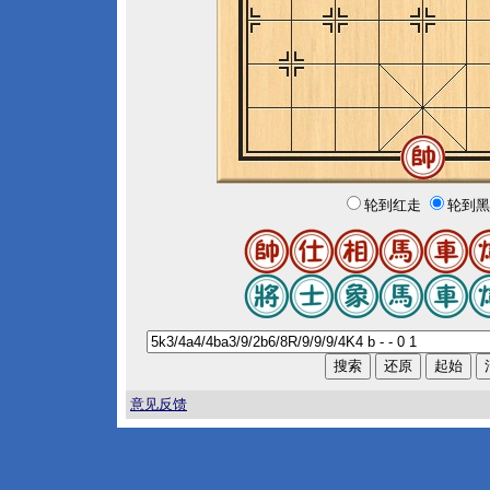
轮到红走
轮到黑
意见反馈