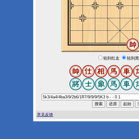
轮到红走
轮到黑
意见反馈