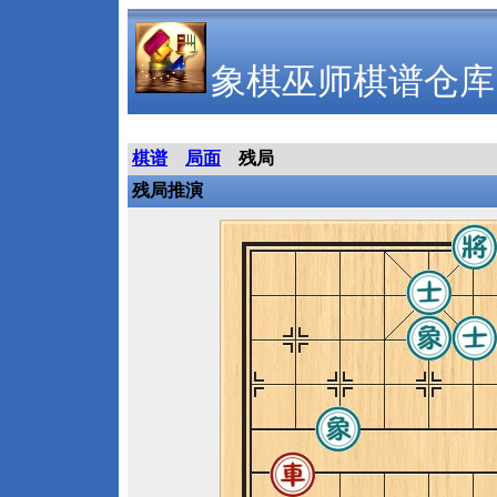
象棋巫师棋谱仓库
棋谱
局面
残局
残局推演