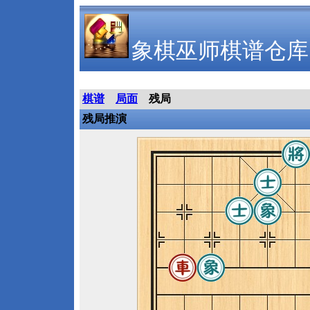
象棋巫师棋谱仓库
棋谱
局面
残局
残局推演