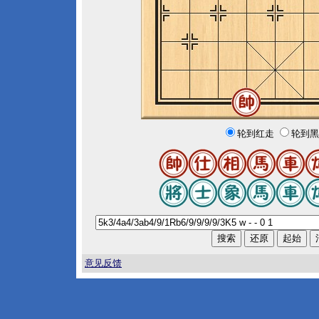
轮到红走
轮到黑
意见反馈